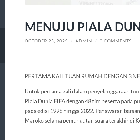
MENUJU PIALA DUN
OCTOBER 25, 2025
/
ADMIN
/
0 COMMENTS
PERTAMA KALI TUAN RUMAH DENGAN 3 N
Untuk pertama kali dalam penyelenggaraan tur
Piala Dunia FIFA dengan 48 tim peserta pada put
pada edisi 1998 hingga 2022. Penawaran bers
Maroko selama pemungutan suara terakhir di K