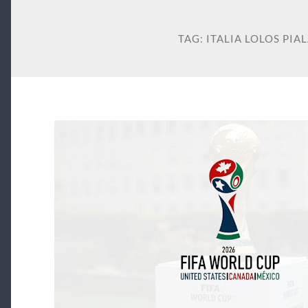
TAG:
ITALIA LOLOS PIA