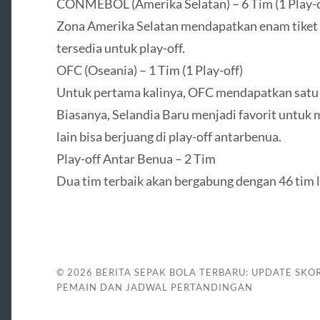
CONMEBOL (Amerika Selatan) – 6 Tim (1 Play-o
Zona Amerika Selatan mendapatkan enam tiket l
tersedia untuk play-off.
OFC (Oseania) – 1 Tim (1 Play-off)
Untuk pertama kalinya, OFC mendapatkan satu t
Biasanya, Selandia Baru menjadi favorit untuk 
lain bisa berjuang di play-off antarbenua.
Play-off Antar Benua – 2 Tim
Dua tim terbaik akan bergabung dengan 46 tim la
© 2026
BERITA SEPAK BOLA TERBARU: UPDATE SKO
PEMAIN DAN JADWAL PERTANDINGAN