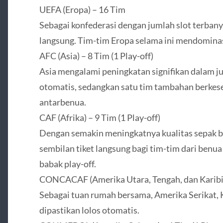
UEFA (Eropa) – 16 Tim
Sebagai konfederasi dengan jumlah slot terban
langsung. Tim-tim Eropa selama ini mendomina
AFC (Asia) – 8 Tim (1 Play-off)
Asia mengalami peningkatan signifikan dalam ju
otomatis, sedangkan satu tim tambahan berkese
antarbenua.
CAF (Afrika) – 9 Tim (1 Play-off)
Dengan semakin meningkatnya kualitas sepak b
sembilan tiket langsung bagi tim-tim dari benua 
babak play-off.
CONCACAF (Amerika Utara, Tengah, dan Karibia)
Sebagai tuan rumah bersama, Amerika Serikat,
dipastikan lolos otomatis.