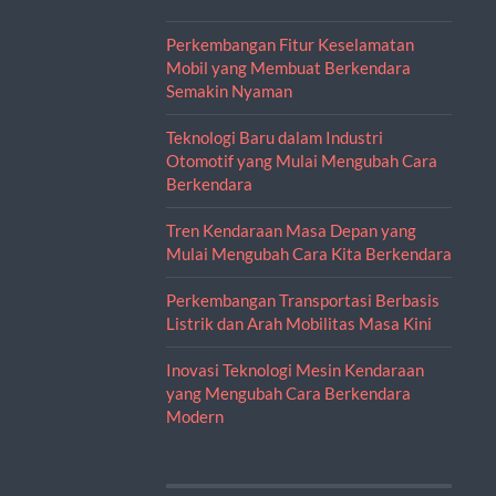
Perkembangan Fitur Keselamatan
Mobil yang Membuat Berkendara
Semakin Nyaman
Teknologi Baru dalam Industri
Otomotif yang Mulai Mengubah Cara
Berkendara
Tren Kendaraan Masa Depan yang
Mulai Mengubah Cara Kita Berkendara
Perkembangan Transportasi Berbasis
Listrik dan Arah Mobilitas Masa Kini
Inovasi Teknologi Mesin Kendaraan
yang Mengubah Cara Berkendara
Modern