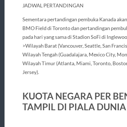
JADWAL PERTANDINGAN
Sementara pertandingan pembuka Kanada akan b
BMO Field di Toronto dan pertandingan pembuk
pada hari yang sama di Stadion SoFi di Inglewoo
>Wilayah Barat (Vancouver, Seattle, San Francis
Wilayah Tengah (Guadalajara, Mexico City, Mont
Wilayah Timur (Atlanta, Miami, Toronto, Bosto
Jersey).
KUOTA NEGARA PER BE
TAMPIL DI PIALA DUNIA