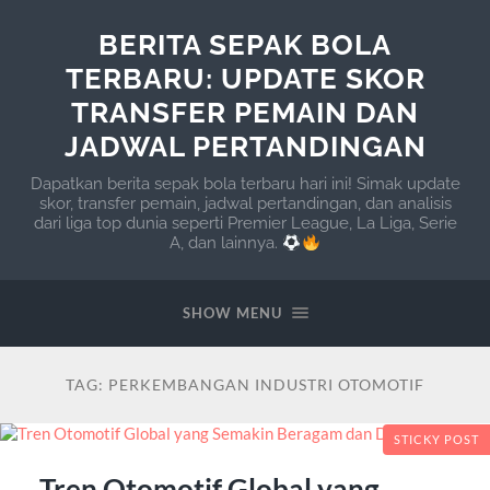
BERITA SEPAK BOLA
TERBARU: UPDATE SKOR
TRANSFER PEMAIN DAN
JADWAL PERTANDINGAN
Dapatkan berita sepak bola terbaru hari ini! Simak update
skor, transfer pemain, jadwal pertandingan, dan analisis
dari liga top dunia seperti Premier League, La Liga, Serie
A, dan lainnya.
SHOW MENU
TAG:
PERKEMBANGAN INDUSTRI OTOMOTIF
STICKY POST
Tren Otomotif Global yang