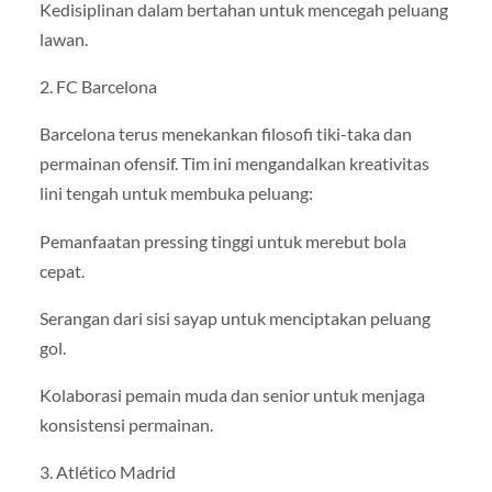
Kedisiplinan dalam bertahan untuk mencegah peluang
lawan.
2. FC Barcelona
Barcelona terus menekankan filosofi tiki-taka dan
permainan ofensif. Tim ini mengandalkan kreativitas
lini tengah untuk membuka peluang:
Pemanfaatan pressing tinggi untuk merebut bola
cepat.
Serangan dari sisi sayap untuk menciptakan peluang
gol.
Kolaborasi pemain muda dan senior untuk menjaga
konsistensi permainan.
3. Atlético Madrid