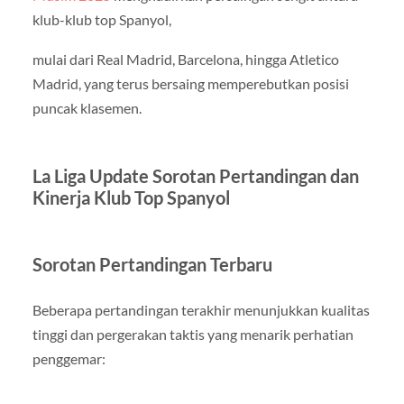
klub-klub top Spanyol,
mulai dari Real Madrid, Barcelona, hingga Atletico
Madrid, yang terus bersaing memperebutkan posisi
puncak klasemen.
La Liga Update Sorotan Pertandingan dan
Kinerja Klub Top Spanyol
Sorotan Pertandingan Terbaru
Beberapa pertandingan terakhir menunjukkan kualitas
tinggi dan pergerakan taktis yang menarik perhatian
penggemar: