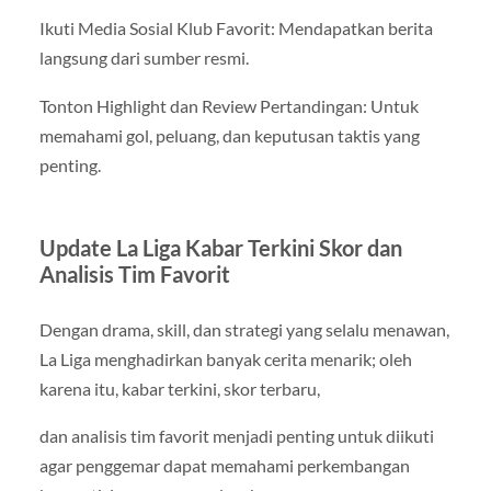
Ikuti Media Sosial Klub Favorit: Mendapatkan berita
langsung dari sumber resmi.
Tonton Highlight dan Review Pertandingan: Untuk
memahami gol, peluang, dan keputusan taktis yang
penting.
Update La Liga Kabar Terkini Skor dan
Analisis Tim Favorit
Dengan drama, skill, dan strategi yang selalu menawan,
La Liga menghadirkan banyak cerita menarik; oleh
karena itu, kabar terkini, skor terbaru,
dan analisis tim favorit menjadi penting untuk diikuti
agar penggemar dapat memahami perkembangan