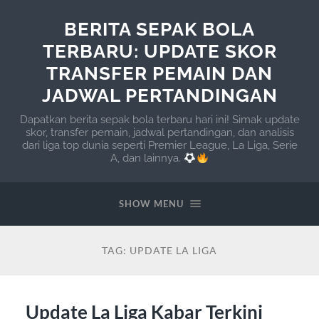
BERITA SEPAK BOLA
TERBARU: UPDATE SKOR
TRANSFER PEMAIN DAN
JADWAL PERTANDINGAN
Dapatkan berita sepak bola terbaru hari ini! Simak update
skor, transfer pemain, jadwal pertandingan, dan analisis
dari liga top dunia seperti Premier League, La Liga, Serie
A, dan lainnya.
SHOW MENU
TAG:
UPDATE LA LIGA
Update La Liga Kabar Terkini