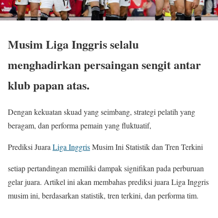
Musim Liga Inggris selalu
menghadirkan persaingan sengit antar
klub papan atas.
Dengan kekuatan skuad yang seimbang, strategi pelatih yang
beragam, dan performa pemain yang fluktuatif,
Prediksi Juara
Liga Inggris
Musim Ini Statistik dan Tren Terkini
setiap pertandingan memiliki dampak signifikan pada perburuan
gelar juara. Artikel ini akan membahas prediksi juara Liga Inggris
musim ini, berdasarkan statistik, tren terkini, dan performa tim.