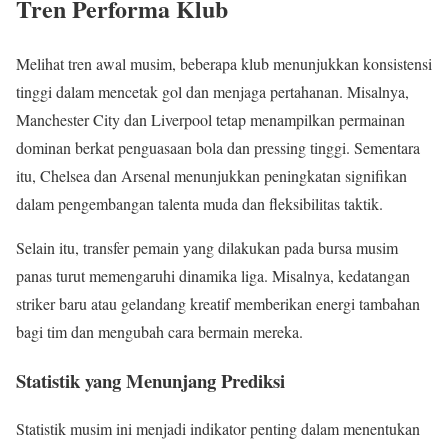
Tren Performa Klub
Melihat tren awal musim, beberapa klub menunjukkan konsistensi
tinggi dalam mencetak gol dan menjaga pertahanan. Misalnya,
Manchester City dan Liverpool tetap menampilkan permainan
dominan berkat penguasaan bola dan pressing tinggi. Sementara
itu, Chelsea dan Arsenal menunjukkan peningkatan signifikan
dalam pengembangan talenta muda dan fleksibilitas taktik.
Selain itu, transfer pemain yang dilakukan pada bursa musim
panas turut memengaruhi dinamika liga. Misalnya, kedatangan
striker baru atau gelandang kreatif memberikan energi tambahan
bagi tim dan mengubah cara bermain mereka.
Statistik yang Menunjang Prediksi
Statistik musim ini menjadi indikator penting dalam menentukan