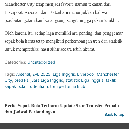
Manchester City tetap menjadi favorit, namun tekanan dari
Liverpool, Arsenal, dan Tottenham menunjukkan bahwa
perebutan gelar akan berlangsung sengit hingga pekan terakhir.
Oleh karena itu, setiap laga memiliki arti penting, dan penggemar
sepak bola harus tetap mengikuti perkembangan tren dan statistik
untuk memprediksi hasil akhir secara lebih akurat.
Categories:
Uncategorized
Tags:
Arsenal
,
EPL 2025
,
Liga Inggris
,
Liverpool
,
Manchester
City
,
prediksi juara Liga Inggris
,
statistik Liga Inggris
,
taktik
sepak bola
,
Tottenham
,
tren performa klub
Berita Sepak Bola Terbaru: Update Skor Transfer Pemain
dan Jadwal Pertandingan
Back to top