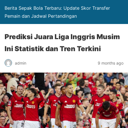
Berita Sepak Bola Terbaru: Update Skor Transfer
Pemain dan Jadwal Pertandingan
Prediksi Juara Liga Inggris Musim
Ini Statistik dan Tren Terkini
admin
9 months ago